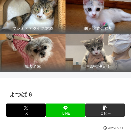
プレミアアクセス対象
個人譲渡会参加
成犬名簿
里親様決定！
よつば 6
X
LINE
コピー
2025.05.11