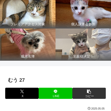
プレミアアクセス対象
個人譲渡会参加
成犬名簿
里親様決定！
むう 27
X
LINE
コピー
2025.05.05