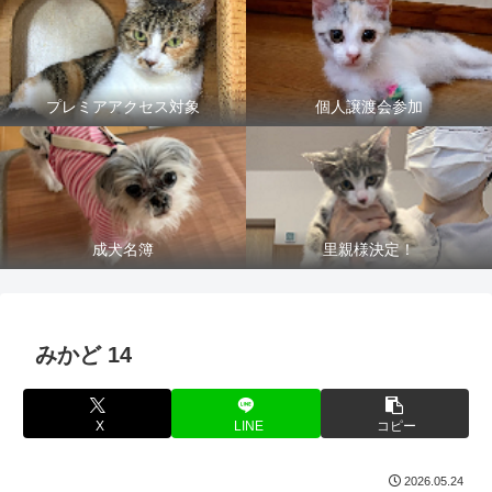
プレミアアクセス対象
個人譲渡会参加
成犬名簿
里親様決定！
みかど 14
X
LINE
コピー
2026.05.24