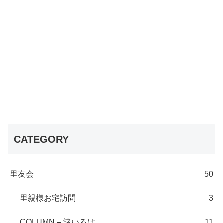
CATEGORY
里友会
50
里親様お宅訪問
3
COLUMN – 渚いろは
11