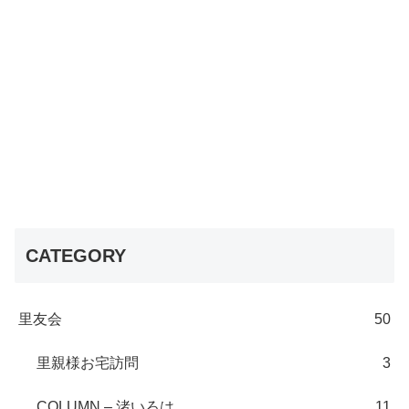
CATEGORY
里友会
50
里親様お宅訪問
3
COLUMN – 渚いろは
11