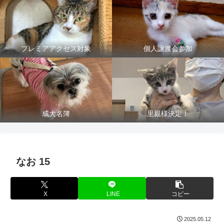
プレミアアクセス対象
個人譲渡会参加
成犬名簿
里親様決定！
なお 15
X
LINE
コピー
2025.05.12