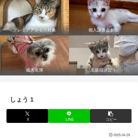
プレミアアクセス対象
個人譲渡会参加
成犬名簿
里親様決定！
しょう 1
X
LINE
コピー
2025.04.29