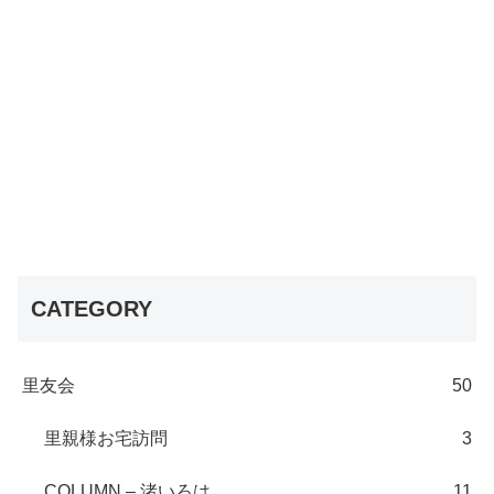
CATEGORY
里友会
50
里親様お宅訪問
3
COLUMN – 渚いろは
11