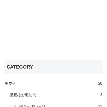
CATEGORY
里友会
50
里親様お宅訪問
3
COLUMN – 渚いろは
11