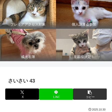
プレミアアクセス対象
個人譲渡会参加
成犬名簿
里親様決定！
さいさい 43
X
LINE
コピー
2025.10.30