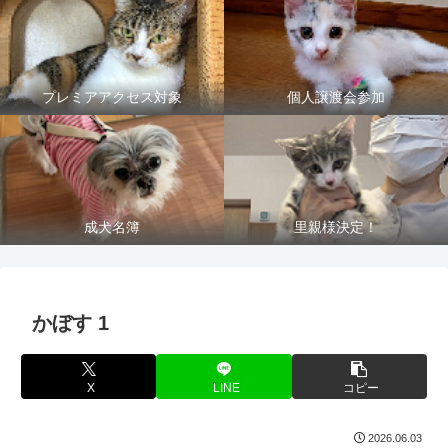
プレミアアクセス対象
個人譲渡会参加
成犬名簿
里親様決定！
かぼす 1
X
LINE
コピー
2026.06.03