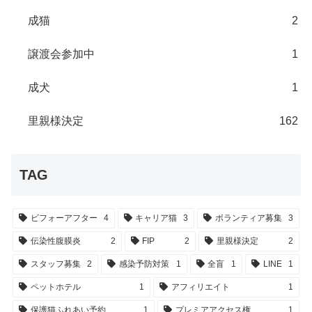
成猫
2
譲渡会参加中
1
成犬
1
里親様決定
162
TAG
ビフォーアフター
4
キャリア猫
3
ボランティア募集
3
伝染性腹膜炎
2
FIP
2
里親様決定
2
スタッフ募集
2
感染予防対策
1
全盲
1
LINE
1
ペットホテル
1
アフィリエイト
1
保護猫ふれあい予約
1
プレミアアクセス権
1