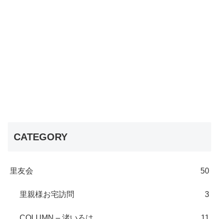
CATEGORY
里友会
50
里親様お宅訪問
3
COLUMN – 渚いろは
11