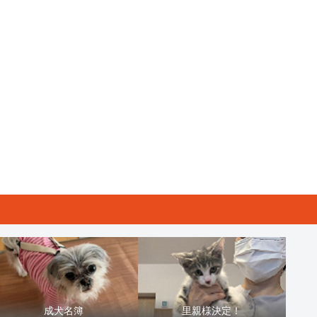
成犬名簿
里親様決定！