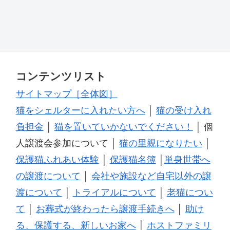
コンテンツリスト
サイトマップ［全体図］
猫をシェルターに入れたい方へ
│
猫の受け入れ
負担金
│
猫を置いていかないでください！
│ 個
人譲渡会参加について │
猫の里親になりたい
│
保護猫ふれあい体験
│
保護猫名簿
│
単身世帯へ
の譲渡について
│
会社や施設など自宅以外の譲
渡について
│
トライアルについて
│
老猫につい
て
│
お葬式が終わったら譲渡手続きへ
│
助け
る、保護する、新しいお家へ
│
ホストファミリ