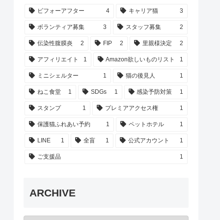
ビフォーアフター
4
キャリア猫
3
ボランティア募集
3
スタッフ募集
2
伝染性腹膜炎
2
FIP
2
里親様決定
2
アフィリエイト
1
Amazon欲しいものリスト
1
ミニシェルター
1
猫の後見人
1
ねこ食堂
1
SDGs
1
感染予防対策
1
スタンプ
1
プレミアアクセス権
1
保護猫ふれあい予約
1
ペットホテル
1
LINE
1
全盲
1
公式アカウント
1
ご支援品
1
ARCHIVE