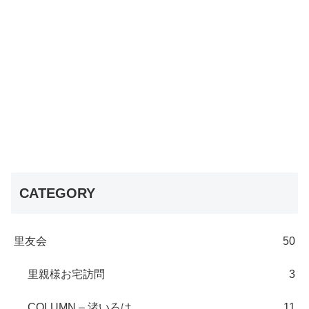
CATEGORY
里友会
50
里親様お宅訪問
3
COLUMN – 渚いろは
11