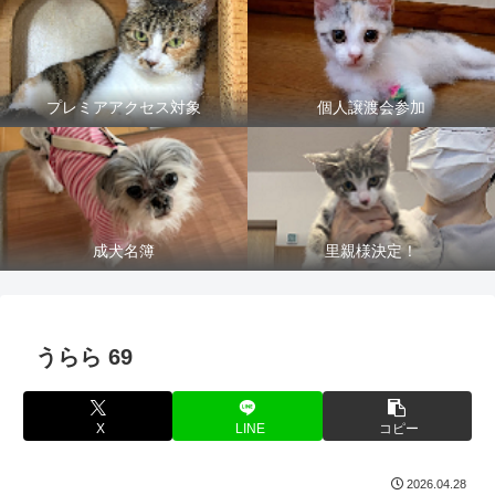
プレミアアクセス対象
個人譲渡会参加
成犬名簿
里親様決定！
うらら 69
X
LINE
コピー
2026.04.28