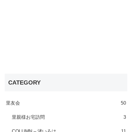
CATEGORY
里友会
50
里親様お宅訪問
3
COLUMN – 渚いろは
11