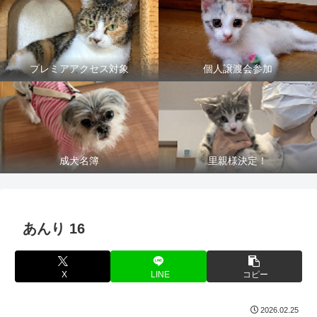
プレミアアクセス対象
個人譲渡会参加
成犬名簿
里親様決定！
あんり 16
X
LINE
コピー
2026.02.25