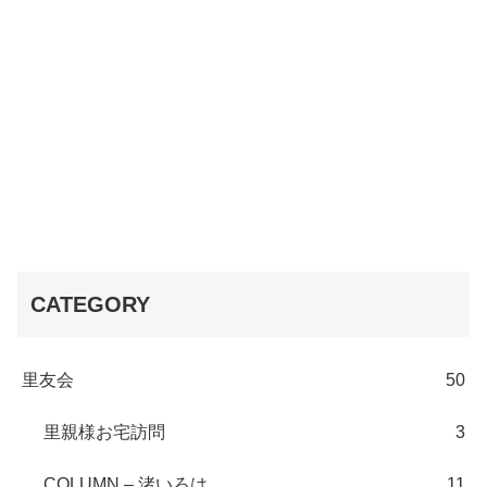
CATEGORY
里友会
50
里親様お宅訪問
3
COLUMN – 渚いろは
11