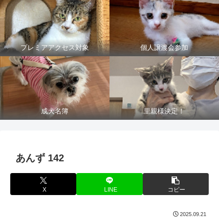
プレミアアクセス対象
個人譲渡会参加
成犬名簿
里親様決定！
あんず 142
X
LINE
コピー
2025.09.21