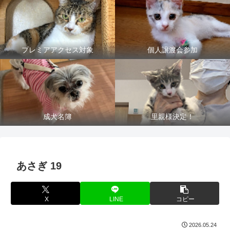
プレミアアクセス対象
個人譲渡会参加
成犬名簿
里親様決定！
あさぎ 19
X
LINE
コピー
2026.05.24