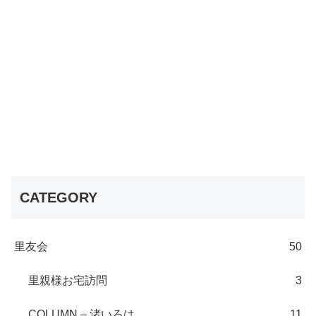
CATEGORY
里友会
50
里親様お宅訪問
3
COLUMN – 渚いろは
11