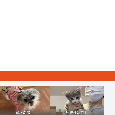
成犬名簿
里親様決定！