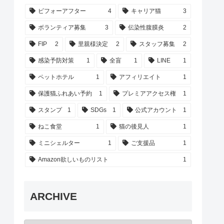
ビフォーアフター
4
キャリア猫
3
ボランティア募集
3
伝染性腹膜炎
2
FIP
2
里親様決定
2
スタッフ募集
2
感染予防対策
1
全盲
1
LINE
1
ペットホテル
1
アフィリエイト
1
保護猫ふれあい予約
1
プレミアアクセス権
1
スタンプ
1
SDGs
1
公式アカウント
1
ねこ食堂
1
猫の後見人
1
ミニシェルター
1
ご支援品
1
Amazon欲しいものリスト
1
ARCHIVE