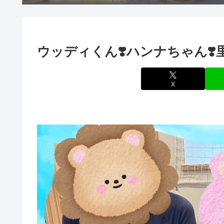
ウッディくん❣️ハンナちゃん❣️里
X