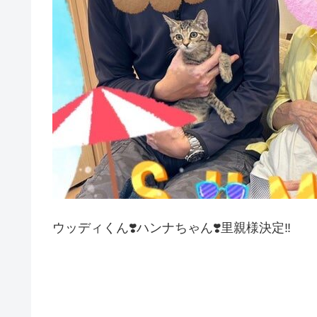
ウッディくん❣️ハンナちゃん❣️里親様決定‼️