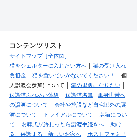
コンテンツリスト
サイトマップ［全体図］
猫をシェルターに入れたい方へ
│
猫の受け入れ
負担金
│
猫を置いていかないでください！
│ 個
人譲渡会参加について │
猫の里親になりたい
│
保護猫ふれあい体験
│
保護猫名簿
│
単身世帯へ
の譲渡について
│
会社や施設など自宅以外の譲
渡について
│
トライアルについて
│
老猫につい
て
│
お葬式が終わったら譲渡手続きへ
│
助け
る、保護する、新しいお家へ
│
ホストファミリ