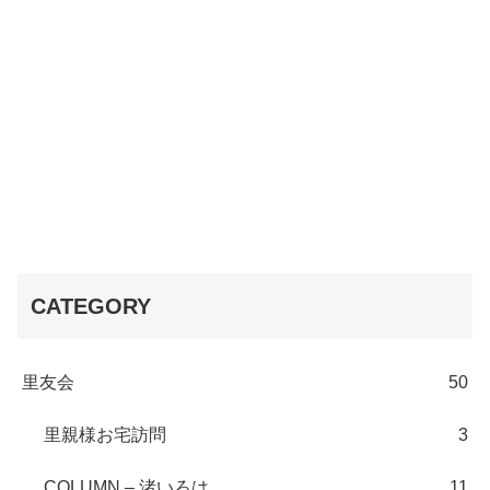
CATEGORY
里友会
50
里親様お宅訪問
3
COLUMN – 渚いろは
11