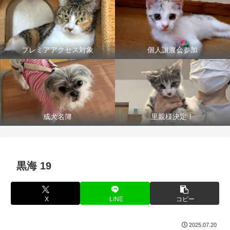
プレミアアクセス対象
個人譲渡会参加
成犬名簿
里親様決定！
黒海 19
X
LINE
コピー
2025.07.20