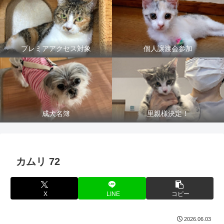
プレミアアクセス対象
個人譲渡会参加
成犬名簿
里親様決定！
カムリ 72
X
LINE
コピー
2026.06.03