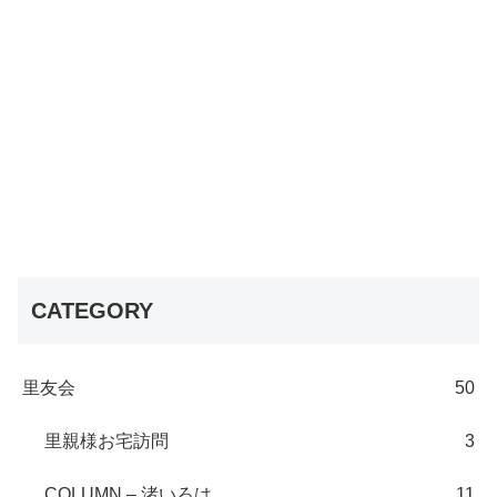
CATEGORY
里友会
50
里親様お宅訪問
3
COLUMN – 渚いろは
11