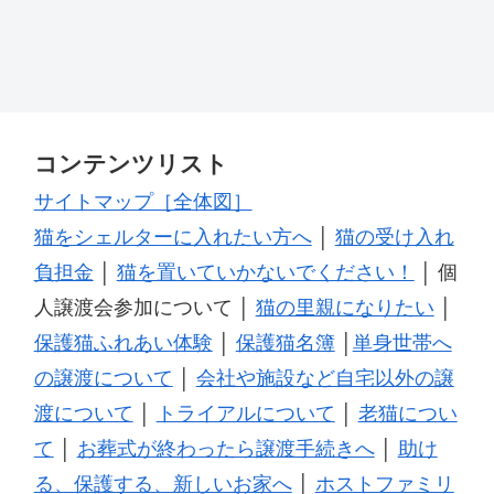
コンテンツリスト
サイトマップ［全体図］
猫をシェルターに入れたい方へ
│
猫の受け入れ
負担金
│
猫を置いていかないでください！
│ 個
人譲渡会参加について │
猫の里親になりたい
│
保護猫ふれあい体験
│
保護猫名簿
│
単身世帯へ
の譲渡について
│
会社や施設など自宅以外の譲
渡について
│
トライアルについて
│
老猫につい
て
│
お葬式が終わったら譲渡手続きへ
│
助け
る、保護する、新しいお家へ
│
ホストファミリ