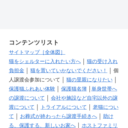
コンテンツリスト
サイトマップ［全体図］
猫をシェルターに入れたい方へ
│
猫の受け入れ
負担金
│
猫を置いていかないでください！
│ 個
人譲渡会参加について │
猫の里親になりたい
│
保護猫ふれあい体験
│
保護猫名簿
│
単身世帯へ
の譲渡について
│
会社や施設など自宅以外の譲
渡について
│
トライアルについて
│
老猫につい
て
│
お葬式が終わったら譲渡手続きへ
│
助け
る、保護する、新しいお家へ
│
ホストファミリ