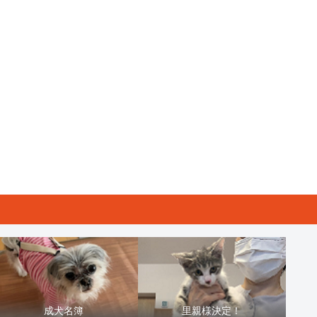
成犬名簿
里親様決定！