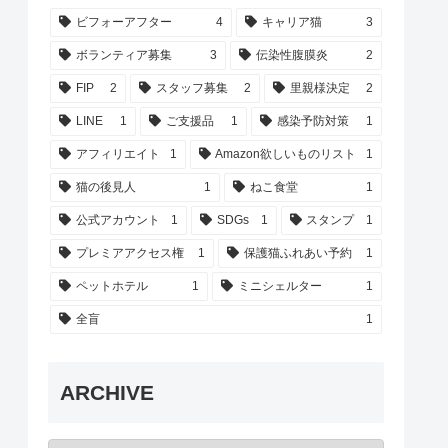
ビフォーアフター
4
キャリア猫
3
ボランティア募集
3
伝染性腹膜炎
2
FIP
2
スタッフ募集
2
里親様決定
2
LINE
1
ご支援品
1
感染予防対策
1
アフィリエイト
1
Amazon欲しいものリスト
1
猫の後見人
1
ねこ食堂
1
公式アカウント
1
SDGs
1
スタンプ
1
プレミアアクセス権
1
保護猫ふれあい予約
1
ペットホテル
1
ミニシェルター
1
全盲
1
ARCHIVE