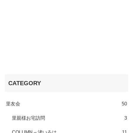
CATEGORY
里友会
50
里親様お宅訪問
3
COLUMN – 渚いろは
11